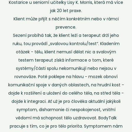
Kostarice u seniorní učitelky Lisy K. Morris, která má více
jak 20 let praxe.
Klient může přijít s něčím konkrétním nebo v rámci
prevence.
Sezení probíhá tak, že klient leží a terapeut drží jeho
ruku, tou provádí „svalovou kontrolu/test“. Kladením
otázek - tělu, klient nemusí dělat nic a svalovým
testem terapeut získá informace o tom, které
systémy/části spolu nekomunikují nebo nejsou v
rovnováze. Poté poklepe na hlavu - mozek obnoví
komunikační spoje v daných oblastech, na hrudní kost -
dojde k rozšíření a uložení do celého těla, na střed těla -
dojde k integraci. Ať už je pro člověka aktuální jakýkoli
symptom, disharmonie či nespokojenost, vnitřní
vědomí má schopnost tělo uzdravovat. BodyTalk
pracuje s tím, co je pro tělo priorita. Symptomem nám