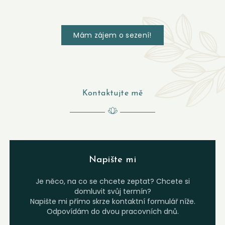
Mám zájem o sezení!
Kontaktujte mě
Napište mi
Je něco, na co se chcete zeptat? Chcete si
domluvit svůj termín?
Napište mi přímo skrze kontaktní formulář níže.
Odpovídám do dvou pracovních dnů.