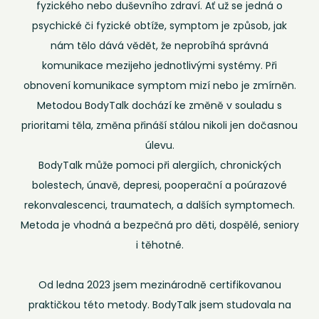
fyzického nebo duševního zdraví. Ať už se jedná o
psychické či fyzické obtíže, symptom je způsob, jak
nám tělo dává vědět, že neprobíhá správná
komunikace mezijeho jednotlivými systémy. Při
obnovení komunikace symptom mizí nebo je zmírněn.
Metodou BodyTalk dochází ke změně v souladu s
prioritami těla, změna přináší stálou nikoli jen dočasnou
úlevu.
BodyTalk může pomoci při alergiích, chronických
bolestech, únavě, depresi, pooperační a poúrazové
rekonvalescenci, traumatech, a dalších symptomech.
Metoda je vhodná a bezpečná pro děti, dospělé, seniory
i těhotné.
Od ledna 2023 jsem mezinárodně certifikovanou
praktičkou této metody. BodyTalk jsem studovala na